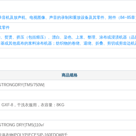
录音机及放声机、电视图像、声音的录制和重放设备及其零件、附件（84~85章
其零件
、熨烫、挤压（包括熔压）、漂白、染色、上浆、整理、涂布或浸渍机器（品目
布基或其他底布的浆料涂布机器；纺织物的卷绕、退绕、折叠、剪切或剪齿边机
商品规格
RONGDRY|TM5/750W|
GXF-8，干洗衣服用，衣容量：8KG
ONG DRY|TM5(110v/
物|POLYPIECES|P-160FDQⅡ|8千