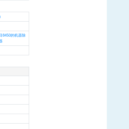
）
8450的机器除
器