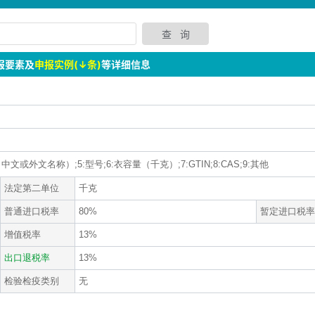
报要素及
申报实例(↓条)
等详细信息
中文或外文名称）;5:型号;6:衣容量（千克）;7:GTIN;8:CAS;9:其他
法定第二单位
千克
普通进口税率
80%
暂定进口税率
增值税率
13%
出口退税率
13%
检验检疫类别
无