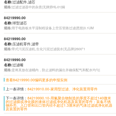
名称:
过滤配件,滤芯
规格:
过滤过滤器中的杂质|无牌|BHL-01|铜
84219990.00
名称:
球型滤芯
规格:
用于电路板水平湿制程设备上空压管路过滤|恩慈|0.1UM
84219990.00
名称:
压滤机零件,滤带
规格:
带式污泥压滤机,生化污泥过滤脱水|无品牌|2600*1
84219990.00
名称:
过滤嘴
规格:
是将其放在滤桶内，防止滤料的漏出并确保配气和配水均匀|
查看84219990.00编码更多的申报实例
上一条详情：
84219910.00-家用型过滤、净化装置用零件
下一条详情：
84219990.10-用氟聚合物制造的厚度不超过140微米
的过滤膜或净化膜的液体过滤或净化机器及装置的零件；装备不锈
钢外壳、入口管和出口管内径不超过1.3厘米的气体过滤或净化机器
及装置的零件