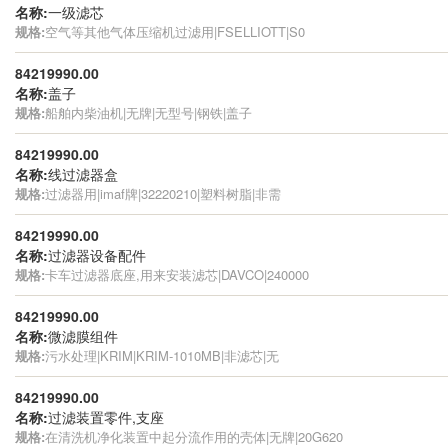
名称:
一级滤芯
规格:
空气等其他气体压缩机过滤用|FSELLIOTT|S0
84219990.00
名称:
盖子
规格:
船舶内柴油机|无牌|无型号|钢铁|盖子
84219990.00
名称:
线过滤器盒
规格:
过滤器用|imaf牌|32220210|塑料树脂|非需
84219990.00
名称:
过滤器设备配件
规格:
卡车过滤器底座,用来安装滤芯|DAVCO|240000
84219990.00
名称:
微滤膜组件
规格:
污水处理|KRIM|KRIM-1010MB|非滤芯|无
84219990.00
名称:
过滤装置零件,支座
规格:
在清洗机净化装置中起分流作用的壳体|无牌|20G620