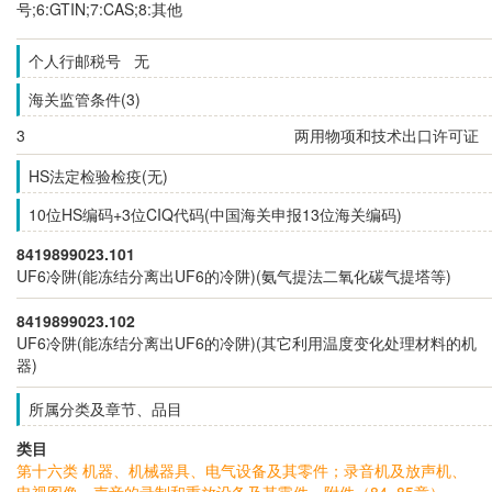
号;6:GTIN;7:CAS;8:其他
个人行邮税号 无
海关监管条件(3)
3
两用物项和技术出口许可证
HS法定检验检疫(无)
10位HS编码+3位CIQ代码(中国海关申报13位海关编码)
8419899023.101
UF6冷阱(能冻结分离出UF6的冷阱)(氨气提法二氧化碳气提塔等)
8419899023.102
UF6冷阱(能冻结分离出UF6的冷阱)(其它利用温度变化处理材料的机
器)
所属分类及章节、品目
类目
第十六类 机器、机械器具、电气设备及其零件；录音机及放声机、
电视图像、声音的录制和重放设备及其零件、附件（84~85章）