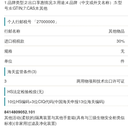
1:品牌类型;2:出口享惠情况;3:用途;4:品牌（中文或外文名称）;5:型
号;6:GTIN;7:CAS;8:其他
个人行邮税号 「27000000」
行邮名称
其他物品
进口税税款
30%
规格
无
单位
件
海关监管条件(3)
3
两用物项和技术出口许可证
HS法定检验检疫(无)
10位HS编码+3位CIQ代码(中国海关申报13位海关编码)
8414809052.101
其他活动(柔软的)隔离装置与其他手套箱(具有与三级生物安全柜类似
标准)(非家用过滤及净化装置)