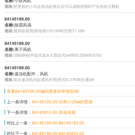
名称:
小鼓风机
规格:
把里面的小马达发动起来以后可以滤除焊接时产生的灰尘颗粒
84145199.00
名称:
除霜风扇
规格:
通风除霜用|落地扇|12V/30W|无牌|T1.099
84145199.00
名称:
离子风机
规格:
消除静电|手提式或永久固定式|44W|SLD|5600/5700
84145199.00
名称:
速冻机配件，风机
规格:
装在速冻机内起通风作用|壁式|0.37KW|永通|5#
查看84145199.00编码更多的申报实例
上一条详情：
84145193.00-功率≤125w的壁扇
下一条详情：
84145910.00-其他吊扇
对比上一条：
84145199.00-84145193.00
对比下一条：
84145199.00-84145910.00