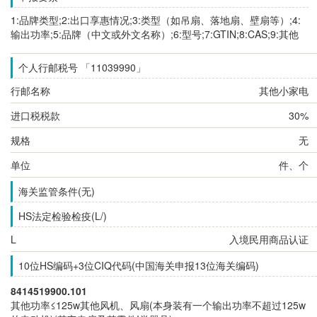
1:品牌类型;2:出口享惠情况;3:类型（如吊扇、落地扇、壁扇等）;4:
输出功率;5:品牌（中文或外文名称）;6:型号;7:GTIN;8:CAS;9:其他
个人行邮税号 「11039990」
行邮名称
其他小家电
进口税税款
30%
规格
无
单位
件、个
海关监管条件(无)
HS法定检验检疫(L/)
L
入境民用商品认证
10位HS编码+3位CIQ代码(中国海关申报13位海关编码)
8414519900.101
其他功率≤125w其他风机、风扇(本身装有一个输出功率不超过125w