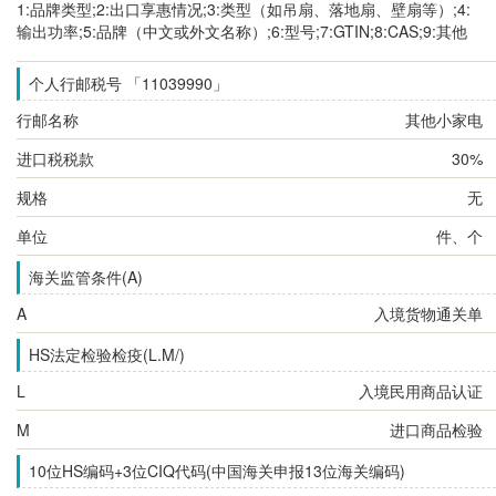
1:品牌类型;2:出口享惠情况;3:类型（如吊扇、落地扇、壁扇等）;4:
输出功率;5:品牌（中文或外文名称）;6:型号;7:GTIN;8:CAS;9:其他
个人行邮税号 「11039990」
行邮名称
其他小家电
进口税税款
30%
规格
无
单位
件、个
海关监管条件(A)
A
入境货物通关单
HS法定检验检疫(L.M/)
L
入境民用商品认证
M
进口商品检验
10位HS编码+3位CIQ代码(中国海关申报13位海关编码)