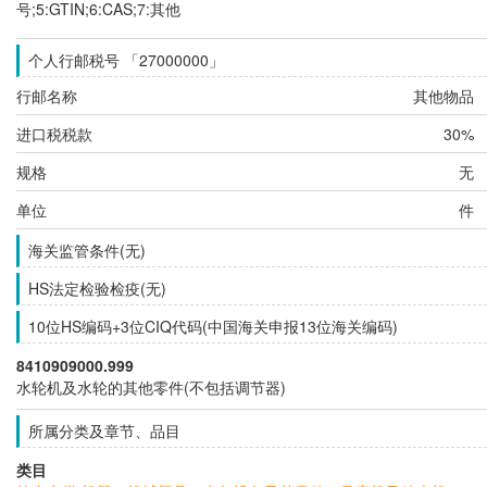
号;5:GTIN;6:CAS;7:其他
个人行邮税号 「27000000」
行邮名称
其他物品
进口税税款
30%
规格
无
单位
件
海关监管条件(无)
HS法定检验检疫(无)
10位HS编码+3位CIQ代码(中国海关申报13位海关编码)
8410909000.999
水轮机及水轮的其他零件(不包括调节器)
所属分类及章节、品目
类目