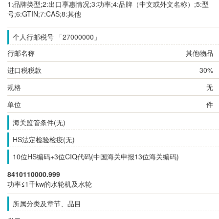
1:品牌类型;2:出口享惠情况;3:功率;4:品牌（中文或外文名称）;5:型
号;6:GTIN;7:CAS;8:其他
个人行邮税号 「27000000」
行邮名称
其他物品
进口税税款
30%
规格
无
单位
件
海关监管条件(无)
HS法定检验检疫(无)
10位HS编码+3位CIQ代码(中国海关申报13位海关编码)
8410110000.999
功率≤1千kw的水轮机及水轮
所属分类及章节、品目