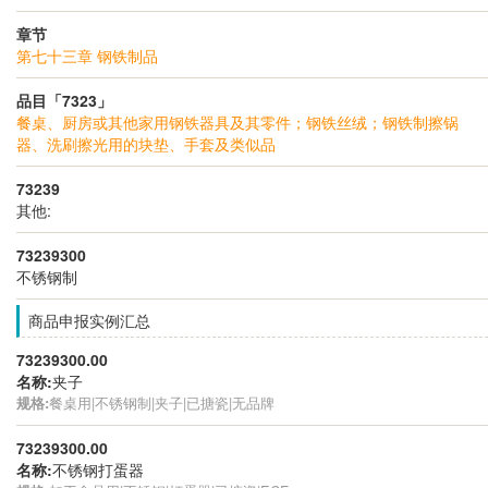
章节
第七十三章 钢铁制品
品目「7323」
餐桌、厨房或其他家用钢铁器具及其零件；钢铁丝绒；钢铁制擦锅
器、洗刷擦光用的块垫、手套及类似品
73239
其他:
73239300
不锈钢制
商品申报实例汇总
73239300.00
名称:
夹子
规格:
餐桌用|不锈钢制|夹子|已搪瓷|无品牌
73239300.00
名称:
不锈钢打蛋器