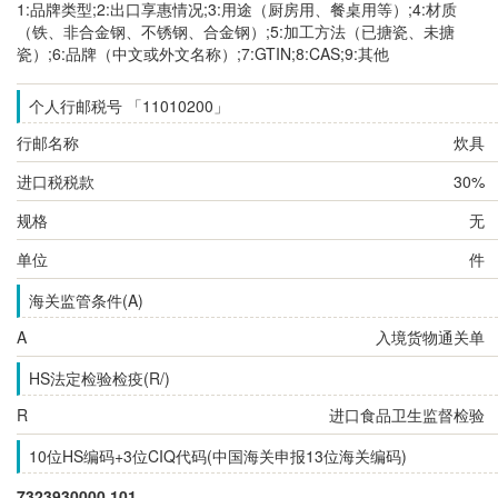
1:品牌类型;2:出口享惠情况;3:用途（厨房用、餐桌用等）;4:材质
（铁、非合金钢、不锈钢、合金钢）;5:加工方法（已搪瓷、未搪
瓷）;6:品牌（中文或外文名称）;7:GTIN;8:CAS;9:其他
个人行邮税号 「11010200」
行邮名称
炊具
进口税税款
30%
规格
无
单位
件
海关监管条件(A)
A
入境货物通关单
HS法定检验检疫(R/)
R
进口食品卫生监督检验
10位HS编码+3位CIQ代码(中国海关申报13位海关编码)
7323930000.101