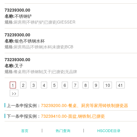
73239300.00
名称:
不锈钢铲
规格:
厨房用|不锈铲|铲|已搪瓷|GIESSER
73239300.00
名称:
银色不锈钢水杯
规格:
厨房用品|不锈钢|水杯|未搪瓷|BCB
73239300.00
名称:
叉子
规格:
餐桌用|不锈钢制|叉子|已搪瓷|无品牌
1
2
3
4
5
6
7
8
9
10
41
>>
上一条申报实例：
73239200.00-餐桌、厨房等家用铸铁制搪瓷器
下一条申报实例：
73239410.00-面盆,钢铁制,已搪瓷
首页
热门查询
HSCODE目录