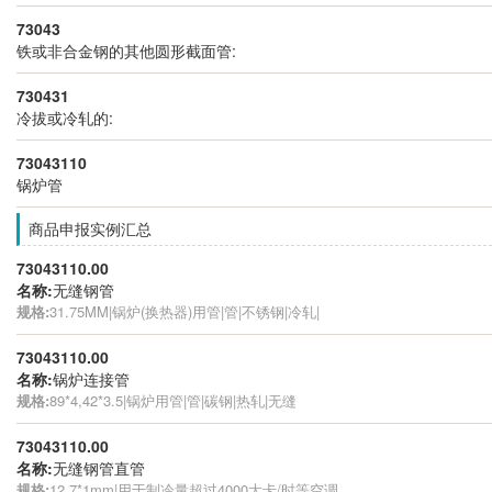
73043
铁或非合金钢的其他圆形截面管:
730431
冷拔或冷轧的:
73043110
锅炉管
商品申报实例汇总
73043110.00
名称:
无缝钢管
规格:
31.75MM|锅炉(换热器)用管|管|不锈钢|冷轧|
73043110.00
名称:
锅炉连接管
规格:
89*4,42*3.5|锅炉用管|管|碳钢|热轧|无缝
73043110.00
名称:
无缝钢管直管
规格:
12.7*1mm|用于制冷量超过4000大卡/时等空调