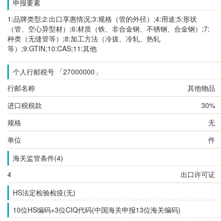
申报要素
1:品牌类型;2:出口享惠情况;3:规格（管的外径）;4:用途;5:形状
（管、空心异型材）;6:材质（铁、非合金钢、不锈钢、合金钢）;7:
种类（无缝管等）;8:加工方法（冷拔、冷轧、热轧
等）;9:GTIN;10:CAS;11:其他
个人行邮税号 「27000000」
行邮名称
其他物品
进口税税款
30%
规格
无
单位
件
海关监管条件(4)
4
出口许可证
HS法定检验检疫(无)
10位HS编码+3位CIQ代码(中国海关申报13位海关编码)