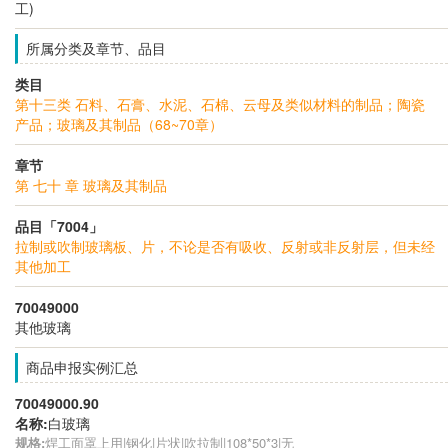
工)
所属分类及章节、品目
类目
第十三类 石料、石膏、水泥、石棉、云母及类似材料的制品；陶瓷
产品；玻璃及其制品（68~70章）
章节
第 七十 章 玻璃及其制品
品目「7004」
拉制或吹制玻璃板、片，不论是否有吸收、反射或非反射层，但未经
其他加工
70049000
其他玻璃
商品申报实例汇总
70049000.90
名称:
白玻璃
规格:
焊工面罩上用|钢化|片状|吹拉制|108*50*3|无