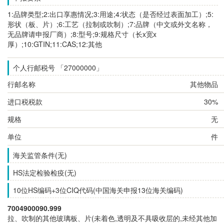
1:品牌类型;2:出口享惠情况;3:用途;4:状态（是否经过表面加工）;5:
形状（板、片）;6:工艺（拉制或吹制）;7:品牌（中文或外文名称，
无品牌请申报厂商）;8:型号;9:规格尺寸（长x宽x
厚）;10:GTIN;11:CAS;12:其他
个人行邮税号 「27000000」
行邮名称
其他物品
进口税税款
30%
规格
无
单位
件
海关监管条件(无)
HS法定检验检疫(无)
10位HS编码+3位CIQ代码(中国海关申报13位海关编码)
7004900090.999
拉、吹制的其他玻璃板、片(未着色,透明及不具吸收层的,未经其他加