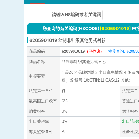
请输入HS编码或者关键词
您查询的海关编码(HSCODE)
[6205901019]
申
6205901019 丝制非针织其他男式衬衫
商品编码
62059010.19
(已作废)
推荐查询: 620590
商品名称
丝制非针织其他男式衬衫
1:品名;2:品牌类型;3:出口享惠情况;4:
申报要素
称）;9:货号;10:GTIN;11:CAS;12:其他;
法定第一单位
件
法定第二
最惠国进口税率
6%
普通进口
消费税率
0%
增值税率
出口关税率
0%
出口退税
海关监管条件
A
检验检疫