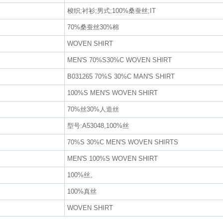
梭织;衬衫;男式;100%桑蚕丝;IT
70%桑蚕丝30%棉
WOVEN SHIRT
MEN'S 70%S30%C WOVEN SHIRT
B031265 70%S 30%C MAN'S SHIRT
100%S MEN'S WOVEN SHIRT
70%丝30%人造丝
型号:A53048,100%丝
70%S 30%C MEN'S WOVEN SHIRTS
MEN'S 100%S WOVEN SHIRT
100%丝。
100%真丝
WOVEN SHIRT