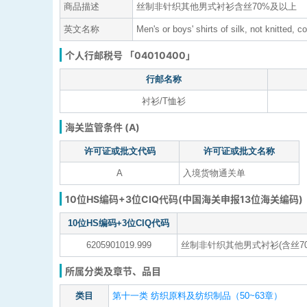
商品描述
丝制非针织其他男式衬衫含丝70%及以上
英文名称
Men's or boys' shirts of silk, not knitted, 
个人行邮税号 「04010400」
行邮名称
衬衫/T恤衫
海关监管条件 (A)
许可证或批文代码
许可证或批文名称
A
入境货物通关单
10位HS编码+3位CIQ代码(中国海关申报13位海关编码)
10位HS编码+3位CIQ代码
6205901019.999
丝制非针织其他男式衬衫(含丝7
所属分类及章节、品目
类目
第十一类 纺织原料及纺织制品（50~63章）