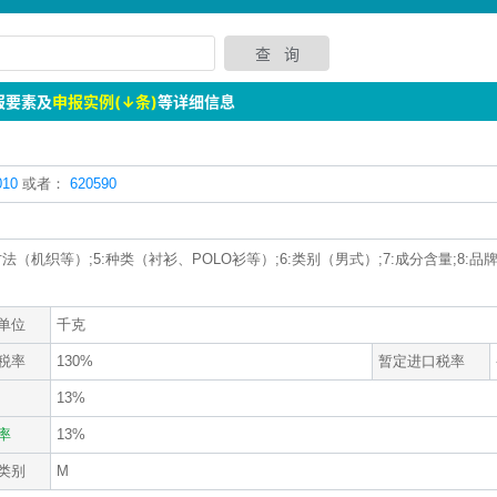
报要素及
申报实例(↓条)
等详细信息
10
或者：
620590
织造方法（机织等）;5:种类（衬衫、POLO衫等）;6:类别（男式）;7:成分含量;8:
单位
千克
税率
130%
暂定进口税率
13%
率
13%
类别
M