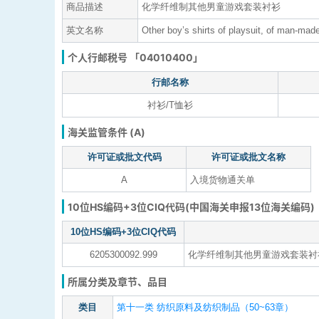
商品描述
化学纤维制其他男童游戏套装衬衫
英文名称
Other boy’s shirts of playsuit, of man-made
个人行邮税号 「04010400」
行邮名称
衬衫/T恤衫
海关监管条件 (A)
许可证或批文代码
许可证或批文名称
A
入境货物通关单
10位HS编码+3位CIQ代码(中国海关申报13位海关编码)
10位HS编码+3位CIQ代码
6205300092.999
化学纤维制其他男童游戏套装衬
所属分类及章节、品目
类目
第十一类 纺织原料及纺织制品（50~63章）