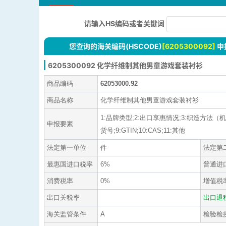
请输入HS编码或者关键词
您查询的海关编码(HSCODE)
[6205300092]
申
6205300092 化学纤维制其他男童游戏套装衬衫
商品编码
62053000.92
商品名称
化学纤维制其他男童游戏套装衬衫
1:品牌类型;2:出口享惠情况;3:织造方法（
申报要素
货号;9:GTIN;10:CAS;11:其他
法定第一单位
件
法定第
最惠国进口税率
6%
普通进
消费税率
0%
增值税
出口关税率
出口退
海关监管条件
A
检验检