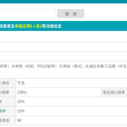
报要素及
申报实例(↓条)
等详细信息
机织等）;4:种类（衬衫、POLO衫等）;5:类别（男式）;6:成分含量;7:品牌（中文
二单位
千克
口税率
130%
暂定进口税率
率
13%
税率
13%
疫类别
M/