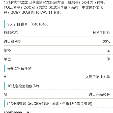
1:品牌类型;2:出口享惠情况;3:织造方法（机织等）;4:种类（衬衫、
POLO衫等）;5:类别（男式）;6:成分含量;7:品牌（中文或外文名
称）;8:货号;9:GTIN;10:CAS;11:其他
个人行邮税号 「04010400」
行邮名称
衬衫/T恤衫
进口税税款
30%
规格
无
单位
件
海关监管条件(A)
A
入境货物通关单
HS法定检验检疫(M/)
M
进口商品检验
10位HS编码+3位CIQ代码(中国海关申报13位海关编码)
6205300091.101