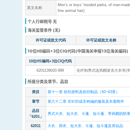
Men’s or boys’ hooded parka, of man-made 
英文名称
fine animal hair)
个人行邮税号 无
海关监管条件 (无)
许可证或批文代码
许可证或批文名称
10位HS编码+3位CIQ代码(中国海关申报13位海关编码)
10位HS编码+3位CIQ代码
6201139020.999
化纤制男式连风帽派克大衣等(羊/
所属分类及章节、品目
类目
第十一类 纺织原料及纺织制品（50~63章）
章节
第六十二章 非针织或非钩编的服装及衣着附件
品目
男式大衣、短大衣、斗蓬、短斗蓬、带风帽的防寒
「6201」
62011
大衣、雨衣、短大衣、斗篷、短斗篷及类似品: