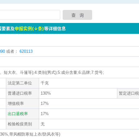
报要素及
申报实例(↓条)
等详细信息
90
或者：
620113
、短大衣、斗篷等);4:类别(男式);5:成分含量;6:品牌;7:货号;
法定第二单位
千克
普通进口税率
130%
暂定进口税
增值税率
17%
出口退税率
17%
检验检疫类别
无
36%,带风帽防寒短上衣/防风衣等)