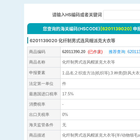
请输入HS编码或者关键词
您查询的海关编码(HSCODE)
[6201139020]
申
6201139020 化纤制男式连风帽派克大衣等
商品编码
62011390.20
(已作废)
推荐查询: 620113
商品名称
化纤制男式连风帽派克大衣等
申报要素
1:品名;2:织造方法(机织等);3:种类(防风大衣
法定第一单位
件
最惠国进口税率
17.5%
消费税率
-
出口关税率
0%
海关监管条件
无
商品描述
化纤制男式连风帽派克大衣等(羊/动物细毛≥