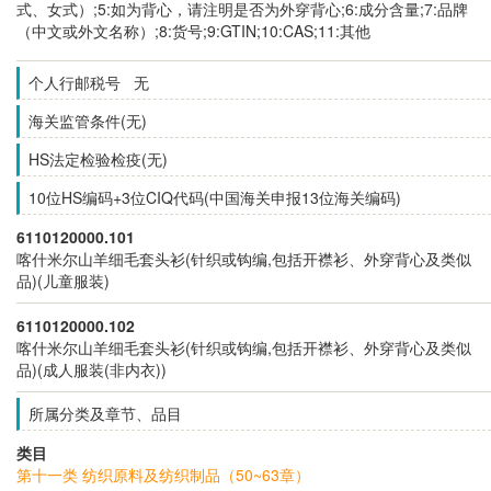
式、女式）;5:如为背心，请注明是否为外穿背心;6:成分含量;7:品牌
（中文或外文名称）;8:货号;9:GTIN;10:CAS;11:其他
个人行邮税号 无
海关监管条件(无)
HS法定检验检疫(无)
10位HS编码+3位CIQ代码(中国海关申报13位海关编码)
6110120000.101
喀什米尔山羊细毛套头衫(针织或钩编,包括开襟衫、外穿背心及类似
品)(儿童服装)
6110120000.102
喀什米尔山羊细毛套头衫(针织或钩编,包括开襟衫、外穿背心及类似
品)(成人服装(非内衣))
所属分类及章节、品目
类目
第十一类 纺织原料及纺织制品（50~63章）