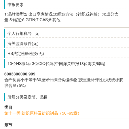
申报要素
1:品牌类型;2:出口享惠情况;3:织造方法（针织或钩编）;4:成分含
量;5:幅宽;6:GTIN;7:CAS;8:其他
个人行邮税号 无
海关监管条件(无)
HS法定检验检疫(无)
10位HS编码+3位CIQ代码(中国海关申报13位海关编码)
6003300000.999
合纤制宽小于等于30厘米针织或钩编织物(按重量计弹性纱线或橡胶
线含量<5%)
所属分类及章节、品目
类目
第十一类 纺织原料及纺织制品（50~63章）
章节