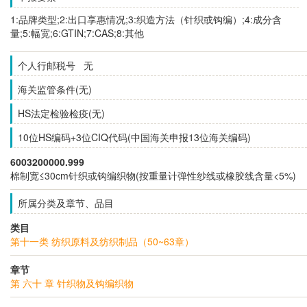
1:品牌类型;2:出口享惠情况;3:织造方法（针织或钩编）;4:成分含
量;5:幅宽;6:GTIN;7:CAS;8:其他
个人行邮税号 无
海关监管条件(无)
HS法定检验检疫(无)
10位HS编码+3位CIQ代码(中国海关申报13位海关编码)
6003200000.999
棉制宽≤30cm针织或钩编织物(按重量计弹性纱线或橡胶线含量<5%)
所属分类及章节、品目
类目
第十一类 纺织原料及纺织制品（50~63章）
章节
第 六十 章 针织物及钩编织物