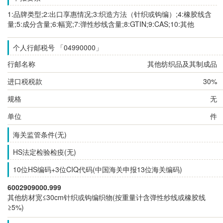
1:品牌类型;2:出口享惠情况;3:织造方法（针织或钩编）;4:橡胶线含
量;5:成分含量;6:幅宽;7:弹性纱线含量;8:GTIN;9:CAS;10:其他
个人行邮税号 「04990000」
行邮名称
其他纺织品及其制成品
进口税税款
30%
规格
无
单位
件
海关监管条件(无)
HS法定检验检疫(无)
10位HS编码+3位CIQ代码(中国海关申报13位海关编码)
6002909000.999
其他纺材宽≤30cm针织或钩编织物(按重量计含弹性纱线或橡胶线
≥5%)