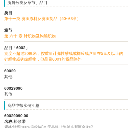
所属分类及章节、品目
类目
第十一类 纺织原料及纺织制品（50~63章）
章节
第 六十 章 针织物及钩编织物
品目「6002」
宽度不超过30厘米，按重量计弹性纱线或橡胶线含量在5％及以上的
针织物或钩编织物，但品目6001的货品除外
60029
其他:
60029090
其他
商品申报实例汇总
60029090.00
名称:
松紧带
规格:
针织|100%涤纶|4CM|无品牌|上海浦东新区金龙织