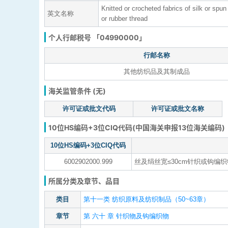
Knitted or crocheted fabrics of silk or spu
英文名称
or rubber thread
个人行邮税号 「04990000」
行邮名称
其他纺织品及其制成品
海关监管条件 (无)
许可证或批文代码
许可证或批文名称
10位HS编码+3位CIQ代码(中国海关申报13位海关编码)
10位HS编码+3位CIQ代码
6002902000.999
丝及绢丝宽≤30cm针织或钩编织
所属分类及章节、品目
类目
第十一类 纺织原料及纺织制品（50~63章）
章节
第 六十 章 针织物及钩编织物