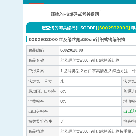
请输入HS编码或者关键词
您查询的海关编码(HSCODE)
[6002902000]
申
6002902000 丝及绢丝宽≤30cm针织或钩编织物
商品编码
60029020.00
商品名称
丝及绢丝宽≤30cm针织或钩编织物
申报要素
1:品牌类型;2:出口享惠情况;3:织造方法（针织或
法定第一单位
米
法定第
最惠国进口税率
8%
普通进
消费税率
0%
增值税
出口关税率
出口退
海关监管条件
无
检验检
商品描述
丝及绢丝宽≤30cm针织或钩编织物按重量计