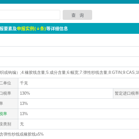
报要素及
申报实例(↓条)
等详细信息
钩编）;4:橡胶线含量;5:成分含量;6:幅宽;7:弹性纱线含量;8:GTIN;9:CAS;1
二单位
千克
口税率
130%
暂定进口税率
率
13%
税率
13%
疫类别
无
含弹性纱线或橡胶线≥5%