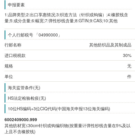
申报要素
1:品牌类型;2:出口享惠情况;3:织造方法（针织或钩编）;4:橡胶线含
量;5:成分含量;6:幅宽;7:弹性纱线含量;8:GTIN;9:CAS;10:其他
个人行邮税号 「04990000」
行邮名称
其他纺织品及其制成品
进口税税款
30%
规格
无
单位
件
海关监管条件(无)
HS法定检验检疫(无)
10位HS编码+3位CIQ代码(中国海关申报13位海关编码)
6002409000.999
其他纺材宽≤30cm针织或钩编织物(按重量计弹性纱线含量在5%及以
上且不含橡胶线)