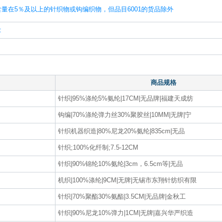
量在5％及以上的针织物或钩编织物，但品目6001的货品除外
:
商品规格
针织|95%涤纶5%氨纶|17CM|无品牌|福建天成纺
钩编|70%涤纶弹力丝30%聚胶丝|10MM|无牌|宁
针织机器织造|80%尼龙20%氨纶|835cm|无品
针织;100%化纤制;7.5-12CM
针织|90%锦纶10%氨纶|3cm，6.5cm等|无品
机织|100%涤纶|9CM|无牌|无锡市东翔针纺织有限
针织|70%聚酯30%氨酯|3.5CM|无品牌|金秋工
针织|90%尼龙10%弹力|1CM|无牌|嘉兴华严织造