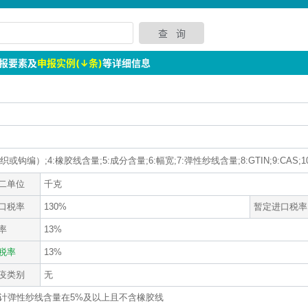
报要素及
申报实例(↓条)
等详细信息
钩编）;4:橡胶线含量;5:成分含量;6:幅宽;7:弹性纱线含量;8:GTIN;9:CAS;1
二单位
千克
口税率
130%
暂定进口税率
率
13%
税率
13%
疫类别
无
量计弹性纱线含量在5%及以上且不含橡胶线