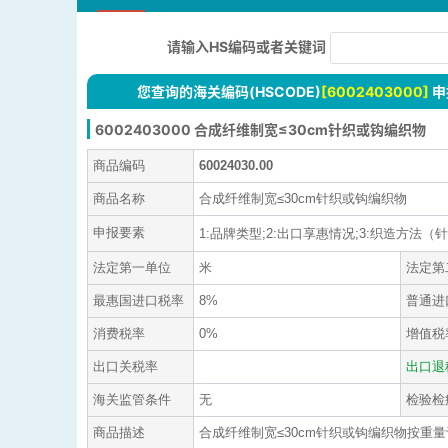
请输入HS编码或者关键词
您查询的海关编码(HSCODE)
[6002403000]
申
6002403000 合成纤维制宽≤30cm针织或钩编织物
商品编码
60024030.00
商品名称
合成纤维制宽≤30cm针织或钩编织物
申报要素
1:品牌类型;2:出口享惠情况;3:织造方法（针织或
法定第一单位
米
法定第
最惠国进口税率
8%
普通进
消费税率
0%
增值税
出口关税率
出口退
海关监管条件
无
检验检
商品描述
合成纤维制宽≤30cm针织或钩编织物按重