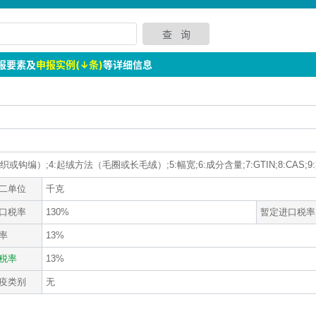
报要素及
申报实例(↓条)
等详细信息
或钩编）;4:起绒方法（毛圈或长毛绒）;5:幅宽;6:成分含量;7:GTIN;8:CAS;9
二单位
千克
口税率
130%
暂定进口税率
率
13%
税率
13%
疫类别
无