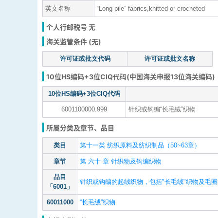
英文名称
“Long pile” fabrics,knitted or crocheted
个人行邮税号 无
海关监管条件 (无)
许可证或批文代码
许可证或批文名称
10位HS编码+3位CIQ代码(中国海关申报13位海关编码)
10位HS编码+3位CIQ代码
6001100000.999
针织或钩编“长毛绒”织物
所属分类及章节、品目
类目
第十一类 纺织原料及纺织制品（50~63章）
章节
第 六十 章 针织物及钩编织物
品目
针织或钩编的起绒织物，包括"长毛绒"织物及毛
「6001」
60011000
“长毛绒”织物