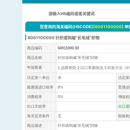
请输入HS编码或者关键词
您查询的海关编码(HSCODE)
[6001100000]
申
6001100000 针织或钩编“长毛绒”织物
商品编码
60011000.00
商品名称
针织或钩编“长毛绒”织物
申报要素
1:品牌类型;2:出口享惠情况;3:织造方法（针织
法定第一单位
米
法定第
最惠国进口税率
8%
普通进
消费税率
0%
增值税
出口关税率
出口退
海关监管条件
无
检验检
商品描述
针织或钩编“长毛绒”织物