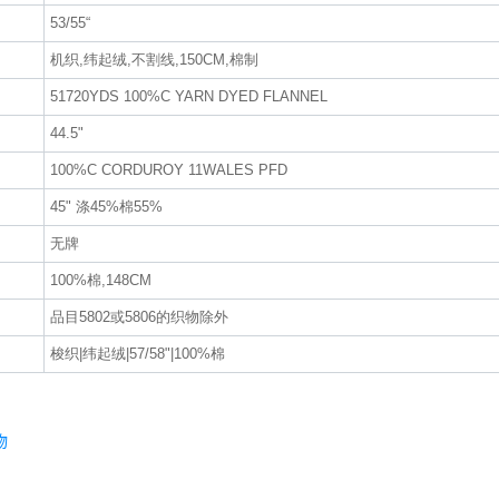
53/55“
机织,纬起绒,不割线,150CM,棉制
51720YDS 100%C YARN DYED FLANNEL
44.5"
100%C CORDUROY 11WALES PFD
45" 涤45%棉55%
无牌
100%棉,148CM
品目5802或5806的织物除外
梭织|纬起绒|57/58"|100%棉
物