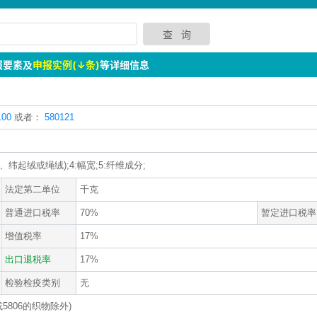
报要素及
申报实例(↓条)
等详细信息
00
或者：
580121
绒、纬起绒或绳绒);4:幅宽;5:纤维成分;
法定第二单位
千克
普通进口税率
70%
暂定进口税率
增值税率
17%
出口退税率
17%
检验检疫类别
无
5806的织物除外)