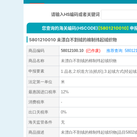
请输入HS编码或者关键词
您查询的海关编码(HSCODE)
[5801210010]
申
5801210010 未漂白不割绒的棉制纬起绒织物
商品编码
58012100.10
(已作废)
推荐查询: 580121
商品名称
未漂白不割绒的棉制纬起绒织物
申报要素
1:品名;2:织造方法(机织);3:起绒方式(经起
法定第一单位
米
最惠国进口税率
12%
消费税率
-
出口关税率
0%
海关监管条件
无
商品描述
未漂白不割绒的棉制纬起绒织物(品目5802或