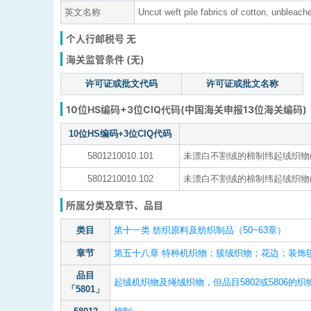
英文名称
Uncut weft pile fabrics of cotton, unbleach
个人行邮税号 无
海关监管条件 (无)
许可证或批文代码
许可证或批文名称
10位HS编码+3位CIQ代码(中国海关申报13位海关编码)
10位HS编码+3位CIQ代码
5801210010.101
未漂白不割绒的棉制纬起绒织物(品
5801210010.102
未漂白不割绒的棉制纬起绒织物(品
所属分类及章节、品目
类目
第十一类 纺织原料及纺织制品（50~63章）
章节
第五十八章 特种机织物；簇绒织物；花边；装饰
品目
起绒机织物及绳绒织物，但品目5802或5806的织
「5801」