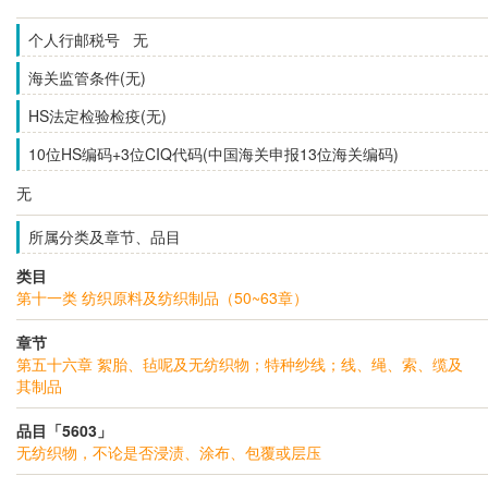
个人行邮税号 无
海关监管条件(无)
HS法定检验检疫(无)
10位HS编码+3位CIQ代码(中国海关申报13位海关编码)
无
所属分类及章节、品目
类目
第十一类 纺织原料及纺织制品（50~63章）
章节
第五十六章 絮胎、毡呢及无纺织物；特种纱线；线、绳、索、缆及
其制品
品目「5603」
无纺织物，不论是否浸渍、涂布、包覆或层压