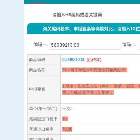
请输入HS编码或者关键词
海关编码税率、申报要素等详情对比，请输入10位H
编码一:
编码二:
商品编码
56039210.00
(已作废)
商品名称
25＜每平米重≤70克浸渍其他无纺布
1.品名；2.加工方法（涂布、浸渍、层压、
申报要素
重；4.成分及含量；
5.用途；
单位(第一/第二)
千克/--
最惠国进口税率
10
普通进口税率
70.00
暂定进口税率
--