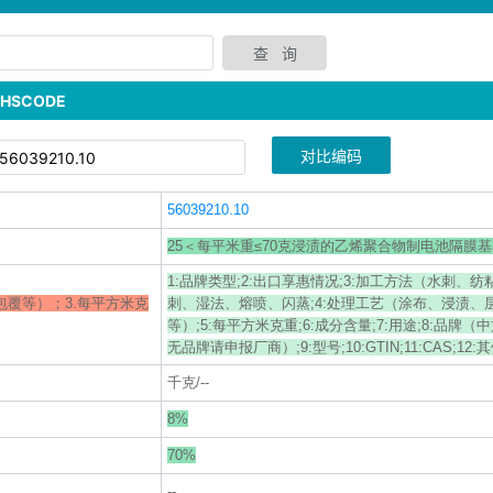
SCODE
对比编码
56039210.10
25＜每平米重≤70克浸渍的乙烯聚合物制电池隔膜
1:品牌类型;2:出口享惠情况;3:加工方法（水刺、
包覆等）；3.每平方米克
刺、湿法、熔喷、闪蒸;4:处理工艺（涂布、浸渍、
等）;5:每平方米克重;6:成分含量;7:用途;8:品牌
无品牌请申报厂商）;9:型号;10:GTIN;11:CAS;12:
千克/--
8%
70%
--