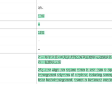
0%
13%
--
13%
--
--
25＜每平米重≤70克浸渍的乙烯聚合物制电池隔膜
布、包覆或压层
25g＜the
wight
per
square
meter
is
less
than
or
eq
impregnated
polymers
of
ethylene,
including
batter
base
fabricimpregnated,
coated
or
laminated
coati