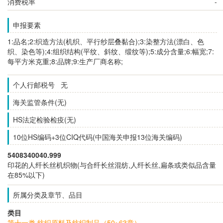
消费税率
-
申报要素
1:品名;2:织造方法(机织、平行纱层叠黏合);3:染整方法(漂白、色
织、染色等);4:组织结构(平纹、斜纹、缎纹等);5:成分含量;6:幅宽;7:
每平方米克重;8:品牌;9:生产厂商名称;
个人行邮税号 无
海关监管条件(无)
HS法定检验检疫(无)
10位HS编码+3位CIQ代码(中国海关申报13位海关编码)
5408340040.999
印花的人纤长丝机织物(与合纤长丝混纺,人纤长丝,扁条或类似品含量
在85%以下)
所属分类及章节、品目
类目
第十一类 纺织原料及纺织制品（50~63章）