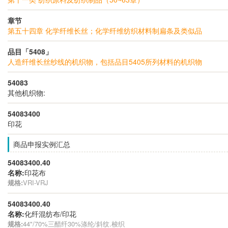
章节
第五十四章 化学纤维长丝；化学纤维纺织材料制扁条及类似品
品目「5408」
人造纤维长丝纱线的机织物，包括品目5405所列材料的机织物
54083
其他机织物:
54083400
印花
商品申报实例汇总
54083400.40
名称:
印花布
规格:
VRI-VRJ
54083400.40
名称:
化纤混纺布/印花
规格:
44"/70%三醋纤30%涤纶/斜纹.梭织