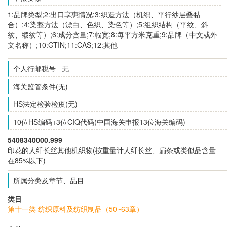
1:品牌类型;2:出口享惠情况;3:织造方法（机织、平行纱层叠黏
合）;4:染整方法（漂白、色织、染色等）;5:组织结构（平纹、斜
纹、缎纹等）;6:成分含量;7:幅宽;8:每平方米克重;9:品牌（中文或外
文名称）;10:GTIN;11:CAS;12:其他
个人行邮税号 无
海关监管条件(无)
HS法定检验检疫(无)
10位HS编码+3位CIQ代码(中国海关申报13位海关编码)
5408340000.999
印花的人纤长丝其他机织物(按重量计人纤长丝、扁条或类似品含量
在85%以下)
所属分类及章节、品目
类目
第十一类 纺织原料及纺织制品（50~63章）