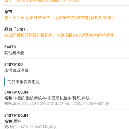
章节
第五十四章 化学纤维长丝；化学纤维纺织材料制扁条及类似品
品目「5407」
合成纤维长丝纱线的机织物，包括品目5404所列材料的机织物
54079
其他机织物:
54079100
未漂白或漂白
商品申报实例汇总
54079100.94
名称:
未漂白混纺斜纹布/非变形长丝布/机织,斜纹
规格:
成分:60%尼龙6,29%聚对苯二甲酸乙二酯,11%氨伦弹性/幅
54079100.94
名称:
面料
规格:
门114CM 72.03G/M2,斜纹