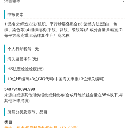
消费税率
-
申报要素
1:品名;2:织造方法(机织、平行纱层叠黏合);3:染整方法(漂白、色
织、染色等);4:组织结构(平纹、斜纹、缎纹等);5:成分含量;6:幅宽;7:
每平方米克重;8:品牌;9:生产厂商名称;
个人行邮税号 无
海关监管条件(无)
HS法定检验检疫(无)
10位HS编码+3位CIQ代码(中国海关申报13位海关编码)
5407910094.999
未漂白或漂其他混纺缎纹或斜纹布(合成纤维长丝含量在85%以下,与
其他纤维混纺)
所属分类及章节、品目
类目
第十一类 纺织原料及纺织制品（50~63章）