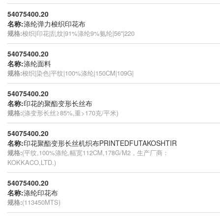
54075400.20
名称:
涤纶弹力梭织印花布
规格:
梭织|印花|乱纹|91%涤纶9%氨纶|56''|220
54075400.20
名称:
涤纶面料
规格:
梭织|染色|平纹|100%涤纶|150CM|109G|
54075400.20
名称:
印花的聚酯变形长丝布
规格:
(涤变形长丝≥85%,重>170克/平米)
54075400.20
名称:
印花聚酯变形长丝机织布PRINTEDFUTAKOSHTIR
规格:
(平纹,100%涤纶,幅宽112CM,178G/M2，生产厂商：
KOKKACO,LTD.)
54075400.20
名称:
涤纶印花布
规格:
(113450MTS)