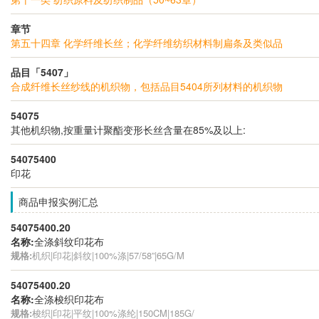
章节
第五十四章 化学纤维长丝；化学纤维纺织材料制扁条及类似品
品目「5407」
合成纤维长丝纱线的机织物，包括品目5404所列材料的机织物
54075
其他机织物,按重量计聚酯变形长丝含量在85%及以上:
54075400
印花
商品申报实例汇总
54075400.20
名称:
全涤斜纹印花布
规格:
机织|印花|斜纹|100%涤|57/58”|65G/M
54075400.20
名称:
全涤梭织印花布
规格:
梭织|印花|平纹|100%涤纶|150CM|185G/