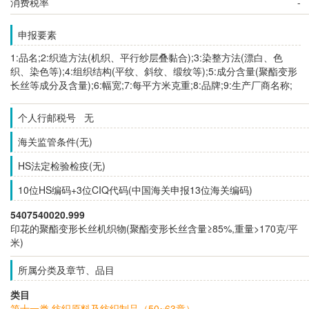
消费税率
-
申报要素
1:品名;2:织造方法(机织、平行纱层叠黏合);3:染整方法(漂白、色
织、染色等);4:组织结构(平纹、斜纹、缎纹等);5:成分含量(聚酯变形
长丝等成分及含量);6:幅宽;7:每平方米克重;8:品牌;9:生产厂商名称;
个人行邮税号 无
海关监管条件(无)
HS法定检验检疫(无)
10位HS编码+3位CIQ代码(中国海关申报13位海关编码)
5407540020.999
印花的聚酯变形长丝机织物(聚酯变形长丝含量≥85%,重量>170克/平
米)
所属分类及章节、品目
类目
第十一类 纺织原料及纺织制品（50~63章）