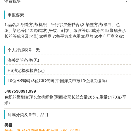
消费税率
-
申报要素
1:品名;2:织造方法(机织、平行纱层叠黏合);3:染整方法(漂白、色
织、染色等);4:组织结构(平纹、斜纹、缎纹等);5:成分含量(聚酯变形
长丝等成分及含量);6:幅宽;7:每平方米克重;8:品牌;9:生产厂商名称;
个人行邮税号 无
海关监管条件(无)
HS法定检验检疫(无)
10位HS编码+3位CIQ代码(中国海关申报13位海关编码)
5407530091.999
色织的聚酯变形长丝机织物(聚酯变形长丝含量≥85%,重量≤170克/平
米)
所属分类及章节、品目
类目
第十一类 纺织原料及纺织制品（50~63章）