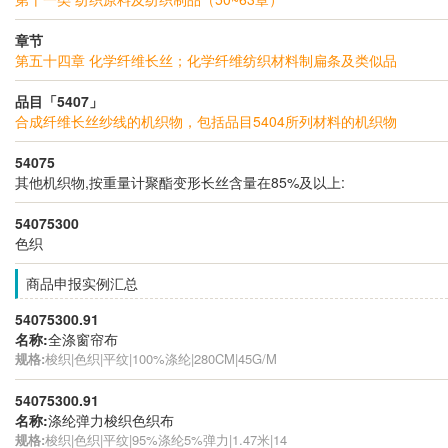
章节
第五十四章 化学纤维长丝；化学纤维纺织材料制扁条及类似品
品目「5407」
合成纤维长丝纱线的机织物，包括品目5404所列材料的机织物
54075
其他机织物,按重量计聚酯变形长丝含量在85%及以上:
54075300
色织
商品申报实例汇总
54075300.91
名称:
全涤窗帘布
规格:
梭织|色织|平纹|100%涤纶|280CM|45G/M
54075300.91
名称:
涤纶弹力梭织色织布
规格:
梭织|色织|平纹|95%涤纶5%弹力|1.47米|14