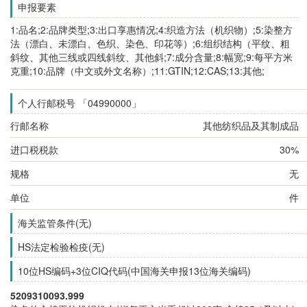
申报要素
1:品名;2:品牌类型;3:出口享惠情况;4:织造方法（机织物）;5:染整方
法（漂白、未漂白、色织、染色、印花等）;6:组织结构（平纹、粗
斜纹、其他三线或四线斜纹、其他斜;7:成分含量;8:幅宽;9:每平方米
克重;10:品牌（中文或外文名称）;11:GTIN;12:CAS;13:其他;
个人行邮税号 「04990000」
行邮名称
其他纺织品及其制成品
进口税税款
30%
规格
无
单位
件
海关监管条件(无)
HS法定检验检疫(无)
10位HS编码+3位CIQ代码(中国海关申报13位海关编码)
5209310093.999