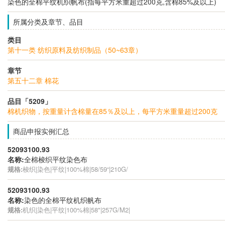
染色的全棉平纹机织帆布(指每平方米重超过200克,含棉85%及以上)
所属分类及章节、品目
类目
第十一类 纺织原料及纺织制品（50~63章）
章节
第五十二章 棉花
品目「5209」
棉机织物，按重量计含棉量在85％及以上，每平方米重量超过200克
商品申报实例汇总
52093100.93
名称:
全棉梭织平纹染色布
规格:
梭织|染色|平纹|100%棉|58/59“|210G/
52093100.93
名称:
染色的全棉平纹机织帆布
规格:
机织|染色|平纹|100%棉|58"|257G/M2|