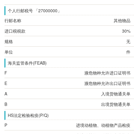
个人行邮税号 「27000000」
行邮名称
其他物品
进口税税款
30%
规格
无
单位
件
海关监管条件(FEAB)
F
濒危物种允许进口证明书
E
濒危物种允许出口证明书
A
入境货物通关单
B
出境货物通关单
HS法定检验检疫(P/Q)
P
进境动植物、动植物产品检疫