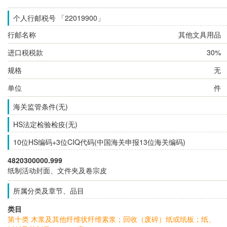
个人行邮税号 「22019900」
行邮名称
其他文具用品
进口税税款
30%
规格
无
单位
件
海关监管条件(无)
HS法定检验检疫(无)
10位HS编码+3位CIQ代码(中国海关申报13位海关编码)
4820300000.999
纸制活动封面、文件夹及卷宗皮
所属分类及章节、品目
类目
第十类 木浆及其他纤维状纤维素浆；回收（废碎）纸或纸板；纸、