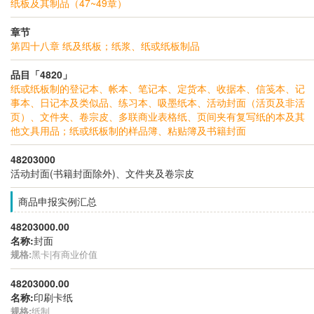
纸板及其制品（47~49章）
章节
第四十八章 纸及纸板；纸浆、纸或纸板制品
品目「4820」
纸或纸板制的登记本、帐本、笔记本、定货本、收据本、信笺本、记
事本、日记本及类似品、练习本、吸墨纸本、活动封面（活页及非活
页）、文件夹、卷宗皮、多联商业表格纸、页间夹有复写纸的本及其
他文具用品；纸或纸板制的样品簿、粘贴簿及书籍封面
48203000
活动封面(书籍封面除外)、文件夹及卷宗皮
商品申报实例汇总
48203000.00
名称:
封面
规格:
黑卡|有商业价值
48203000.00
名称:
印刷卡纸
规格:
纸制