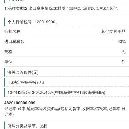
1:品牌类型;2:出口享惠情况;3:材质;4:规格;5:GTIN;6:CAS;7:其他
个人行邮税号 「22019900」
行邮名称
其他文具用品
进口税税款
30%
规格
无
单位
件
海关监管条件(无)
HS法定检验检疫(无)
10位HS编码+3位CIQ代码(中国海关申报13位海关编码)
4820100000.999
登记本,账本,笔记本等及类似品(包括定货本,收据本,信笺本,记事本,日
记本)
所属分类及章节、品目