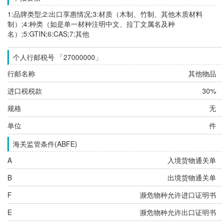
1:品牌类型;2:出口享惠情况;3:材质（木制、竹制、其他木质材料
制）;4:种类（如是单一材种注明中文、拉丁文属名及种
名）;5:GTIN;6:CAS;7:其他
个人行邮税号 「27000000」
行邮名称
其他物品
进口税税款
30%
规格
无
单位
件
海关监管条件(ABFE)
A
入境货物通关单
B
出境货物通关单
F
濒危物种允许进口证明书
E
濒危物种允许出口证明书