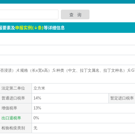
报要素及
申报实例(↓条)
等详细信息
否浸渍）;4:规格（长x宽x高）;5:种类（中文、拉丁文属名、拉丁文种名）;6:GTIN;
法定第二单位
立方米
普通进口税率
14%
暂定进口税率
增值税率
13%
出口退税率
0%
检验检疫类别
无