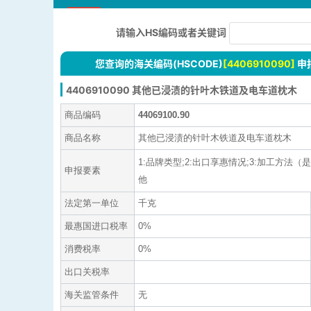
请输入HS编码或者关键词
您查询的海关编码(HSCODE)
[4406910090]
申
4406910090 其他已浸渍的针叶木铁道及电车道枕木
商品编码
44069100.90
商品名称
其他已浸渍的针叶木铁道及电车道枕木
1:品牌类型;2:出口享惠情况;3:加工方法（是
申报要素
他
法定第一单位
千克
最惠国进口税率
0%
消费税率
0%
出口关税率
海关监管条件
无