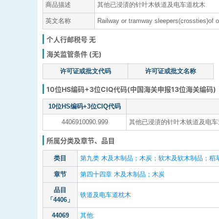
商品描述
其他已浸渍的针叶木铁道及电车道枕木
英文名称
Railway or tramway sleepers(crossties)of 
个人行邮税号 无
海关监管条件 (无)
许可证或批文代码
许可证或批文名称
10位HS编码+3位CIQ代码(中国海关申报13位海关编码)
10位HS编码+3位CIQ代码
4406910090.999
其他已浸渍的针叶木铁道及电车
所属分类及章节、品目
类目
第九类 木及木制品；木炭；软木及软木制品；稻草
章节
第四十四章 木及木制品；木炭
品目
铁道及电车道枕木
「4406」
44069
其他: