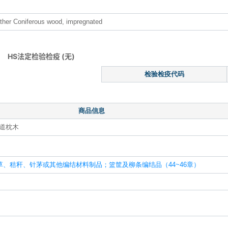
other Coniferous wood, impregnated
HS法定检验检疫 (无)
检验检疫代码
商品信息
道枕木
、秸秆、针茅或其他编结材料制品；篮筐及柳条编结品（44~46章）