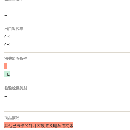
--
--
出口退税率
0%
0%
海关监管条件
--
FE
检验检疫类别
--
--
商品描述
其他已浸渍的针叶木铁道及电车道枕木