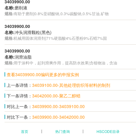
34039900.00
名称:
磨削液
规格:
有助于磨削|0.8%亚硝酸钠,0.3%碳酸钠,0.5%甘油,矿物
34039900.00
名称:
冲头润滑颗粒(黑色)
规格:
机械用固体润滑剂|71%硬脂酸4%石墨粉9%石蜡7%固
34039900.00
名称:
润滑油脂
规格:
用于涂料中，起到滑爽作用，提高防水效果|含植物油，含油
查看34039900.00编码更多的申报实例
上一条详情：
34039100.00-其他处理纺织等材料的制剂
下一条详情：
34042000.00-聚乙二醇蜡
对比上一条：
34039900.00-34039100.00
对比下一条：
34039900.00-34042000.00
首页
热门查询
HSCODE目录