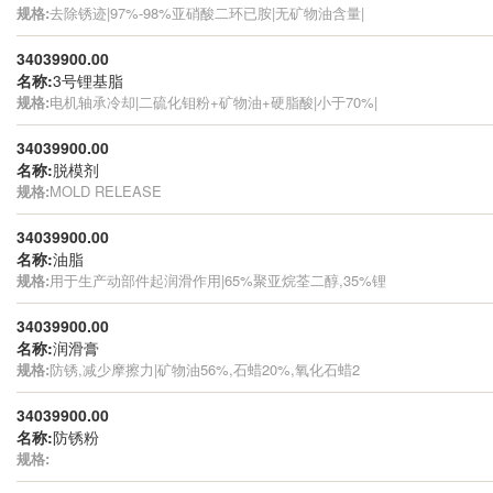
规格:
去除锈迹|97%-98%亚硝酸二环已胺|无矿物油含量|
34039900.00
名称:
3号锂基脂
规格:
电机轴承冷却|二硫化钼粉+矿物油+硬脂酸|小于70%|
34039900.00
名称:
脱模剂
规格:
MOLD RELEASE
34039900.00
名称:
油脂
规格:
用于生产动部件起润滑作用|65%聚亚烷荃二醇,35%锂
34039900.00
名称:
润滑膏
规格:
防锈,减少摩擦力|矿物油56%,石蜡20%,氧化石蜡2
34039900.00
名称:
防锈粉
规格: