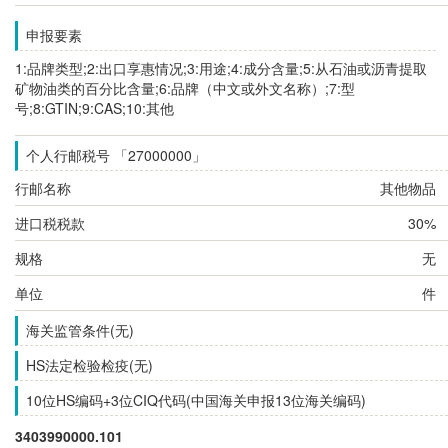
申报要素
1:品牌类型;2:出口享惠情况;3:用途;4:成分含量;5:从石油或沥青提取
矿物油类的百分比含量;6:品牌（中文或外文名称）;7:型
号;8:GTIN;9:CAS;10:其他
个人行邮税号 「27000000」
行邮名称
其他物品
进口税税款
30%
规格
无
单位
件
海关监管条件(无)
HS法定检验检疫(无)
10位HS编码+3位CIQ代码(中国海关申报13位海关编码)
3403990000.101