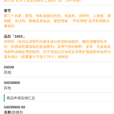
章节
第三十四章：肥皂、有机表面活性剂、洗涤剂、润滑剂、人造蜡、调
制蜡、光洁剂、蜡烛及类似品、塑型用膏、“牙科用蜡”及牙科用熟石
膏制剂
品目「3403」
润滑剂（包括以润滑剂为基本成分的切削油制剂、螺栓或螺母松开
剂、防锈或防腐蚀制剂及脱模剂）及用于纺织材料、皮革、毛皮或其
他材料油脂处理的制剂，但不包括以石油或从沥青矿物提取的油类为
基本成分（按重量计不低于70％）的制剂
34039
其他:
34039900
其他
商品申报实例汇总
34039900.00
名称:
防锈剂