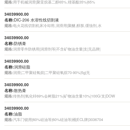
规格:
用于机械润滑|聚亚烷基二醇65%,锂基酯35%|65%
34039900.00
名称:
DIC-206 水溶性线切割液
规格:
电火花线切割机床冷却用,润滑用|聚醚,醇胺,缓蚀剂,水
34039900.00
名称:
防锈膏
规格:
润滑零件防锈用|润滑剂等|不含矿物油含量|支|无品牌|
34039900.00
名称:
润滑硅脂
规格:
润滑|二甲聚硅氧烷|二甲聚硅氧烷70-90%|5g|无
34039900.00
名称:
散热膏
规格:
传热剂|氧化锌69%会树脂21%|矿物油含量10%|100G/支|DOW
34039900.00
名称:
油脂
规格:
汽车门锁用|60%硅油等|60%硅油等|桶|ECL牌|3036704