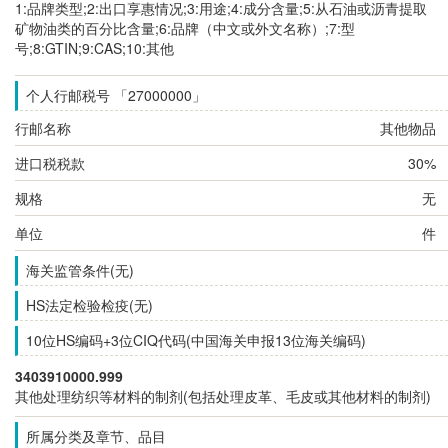
1:品牌类型;2:出口享惠情况;3:用途;4:成分含量;5:从石油或沥青提取
矿物油类的百分比含量;6:品牌（中文或外文名称）;7:型
号;8:GTIN;9:CAS;10:其他
个人行邮税号 「27000000」
行邮名称
其他物品
进口税税款
30%
规格
无
单位
件
海关监管条件(无)
HS法定检验检疫(无)
10位HS编码+3位CIQ代码(中国海关申报13位海关编码)
3403910000.999
其他处理纺织等材料的制剂(包括处理皮革、毛皮或其他材料的制剂)
所属分类及章节、品目