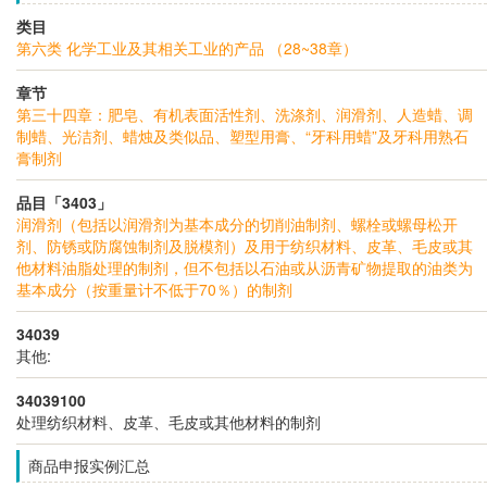
类目
第六类 化学工业及其相关工业的产品 （28~38章）
章节
第三十四章：肥皂、有机表面活性剂、洗涤剂、润滑剂、人造蜡、调
制蜡、光洁剂、蜡烛及类似品、塑型用膏、“牙科用蜡”及牙科用熟石
膏制剂
品目「3403」
润滑剂（包括以润滑剂为基本成分的切削油制剂、螺栓或螺母松开
剂、防锈或防腐蚀制剂及脱模剂）及用于纺织材料、皮革、毛皮或其
他材料油脂处理的制剂，但不包括以石油或从沥青矿物提取的油类为
基本成分（按重量计不低于70％）的制剂
34039
其他:
34039100
处理纺织材料、皮革、毛皮或其他材料的制剂
商品申报实例汇总