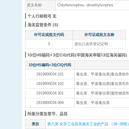
英文名称
Chlorfenvinphos, dimethylvinphos
个人行邮税号 无
海关监管条件 (S)
许可证或批文代码
许可证或批文名称
S
进出口农药登记证明
10位HS编码+3位CIQ代码(中国海关申报13位海关编码)
10位HS编码+3位CIQ代码
2919900034.101
毒虫畏、甲基毒虫畏(毒虫畏粉剂、
2919900034.102
毒虫畏、甲基毒虫畏(毒虫畏乳剂(含
2919900034.301
毒虫畏、甲基毒虫畏(毒性物质和
2919900034.999
毒虫畏、甲基毒虫畏
所属分类及章节、品目
类目
第六类 化学工业及其相关工业的产品 （28~38章