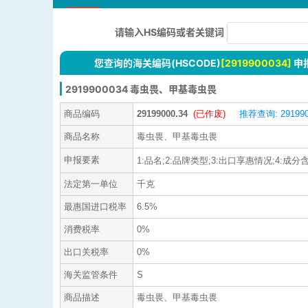
请输入HS编码或者关键词
您查询的海关编码(HSCODE)
[2919900034]
申
2919900034 毒虫畏、甲基毒虫畏
商品编码
29199000.34
(已作废)
推荐查询: 291990
商品名称
毒虫畏、甲基毒虫畏
申报要素
1:品名;2:品牌类型;3:出口享惠情况;4:成分含量;
法定第一单位
千克
最惠国进口税率
6.5%
消费税率
0%
出口关税率
0%
海关监管条件
S
商品描述
毒虫畏、甲基毒虫畏