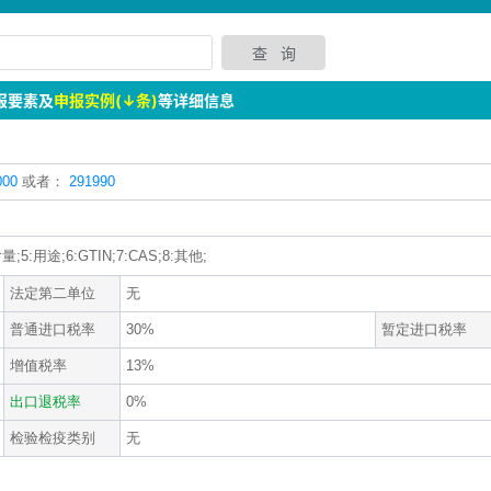
报要素及
申报实例(↓条)
等详细信息
00
或者：
291990
5:用途;6:GTIN;7:CAS;8:其他;
法定第二单位
无
普通进口税率
30%
暂定进口税率
增值税率
13%
出口退税率
0%
检验检疫类别
无