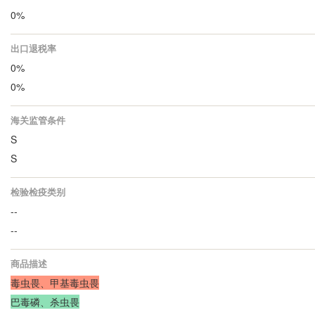
0%
出口退税率
0%
0%
海关监管条件
S
S
检验检疫类别
--
--
商品描述
毒虫畏、甲基毒虫畏
巴毒磷、杀虫畏