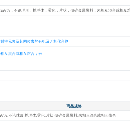
含量≥97%，不论球形，椭球体，雾化，片状，研碎金属燃料；未相互混合或相互熔
）
放射性元素及其同位素的有机及无机化合物
否相互混合或相互熔合；汞
商品规格
97%,不论球形,椭球体,雾化,片状,研碎金属燃料;未相互混合或相互熔合