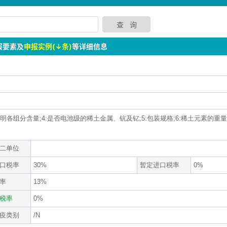
报要素及
申报实例(↓条)
等详细信息
应注明各组分含量;4:是否电池级的稀土金属、钪及钇;5:包装规格;6:稀土元素的重量
二单位
口税率
30%
暂定进口税率
0%
率
13%
税率
0%
疫类别
/N