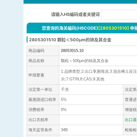
请输入HS编码或者关键词
您查询的海关编码(HSCODE)
[2805301510]
申
2805301510 颗粒＜500μm的铈及其合金
商品编码
28053015.10
商品名称
颗粒＜500μm的铈及其合金
1:品牌类型;2:出口享惠情况;3:混合稀土
申报要素
示;7:GTIN;8:CAS;9:其他
法定第一单位
千克
法定第
最惠国进口税率
5%
普通进
消费税率
0%
增值税
出口关税率
出口退
海关监管条件
34B
检验检