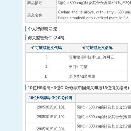
商品描述
颗粒＜500μm的铈及其合金含量≥97%,不
Cerium and its alloys, granularity＜500 μm,
英文名称
flakes,atomized or pulverized metallic fuel
个人行邮税号 无
海关监管条件 (34B)
许可证或批文代码
许可证或批文名称
3
两用物项和技术出口许可证
4
出口许可证
B
出境货物通关单
10位HS编码+3位CIQ代码(中国海关申报13位海关编码)
10位HS编码+3位CIQ代码
2805301510.101
颗粒＜500μm的铈及其合金(含量
2805301510.102
颗粒＜500μm的铈及其合金(含量
颗粒＜500μm的铈及其合金(含
2805301510.301