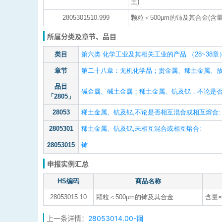
土)
2805301510.999
颗粒＜500μm的铈及其合金(
所属分类及章节、品目
类目
第六类 化学工业及其相关工业的产品 （28~38章
章节
第二十八章：无机化学品；贵金属、稀土金属、
品目
碱金属、碱土金属；稀土金属、钪及钇，不论是
「2805」
28053
稀土金属、钪及钇,不论是否相互混合或相互熔合:
2805301
稀土金属、钪及钇,未相互混合或相互熔合:
28053015
铈
申报实例汇总
HS编码
商品名称
28053015.10
颗粒＜500μm的铈及其合金
含量≥
上一条详情：
28053014.00-镧