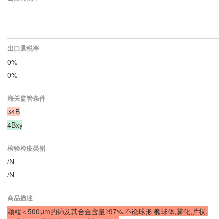
--
--
出口退税率
0%
0%
海关监管条件
34B
4Bxy
检验检疫类别
/N
/N
商品描述
颗粒＜500μm的铈及其合金含量≥97%,不论球形,椭球体,雾化,片状,