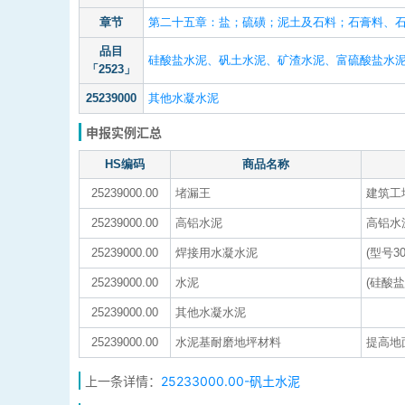
章节
第二十五章：盐；硫磺；泥土及石料；石膏料、
品目
硅酸盐水泥、矾土水泥、矿渣水泥、富硫酸盐水
「2523」
25239000
其他水凝水泥
申报实例汇总
HS编码
商品名称
25239000.00
堵漏王
建筑工
25239000.00
高铝水泥
高铝水
25239000.00
焊接用水凝水泥
(型号30
25239000.00
水泥
(硅酸
25239000.00
其他水凝水泥
25239000.00
水泥基耐磨地坪材料
提高地
上一条详情：
25233000.00-矾土水泥