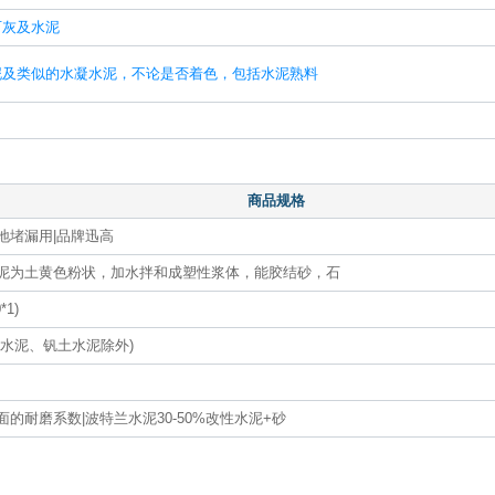
石灰及水泥
泥及类似的水凝水泥，不论是否着色，包括水泥熟料
商品规格
地堵漏用|品牌迅高
泥为土黄色粉状，加水拌和成塑性浆体，能胶结砂，石
*1)
盐水泥、钒土水泥除外)
面的耐磨系数|波特兰水泥30-50%改性水泥+砂