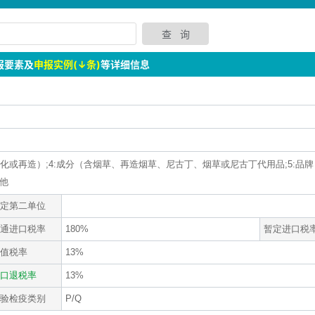
报要素及
申报实例(↓条)
等详细信息
法（均化或再造）;4:成分（含烟草、再造烟草、尼古丁、烟草或尼古丁代用品;5:品
其他
定第二单位
通进口税率
180%
暂定进口税
值税率
13%
口退税率
13%
验检疫类别
P/Q