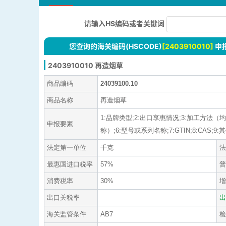
请输入HS编码或者关键词
您查询的海关编码(HSCODE)
[2403910010]
申
2403910010 再造烟草
商品编码
24039100.10
商品名称
再造烟草
1:品牌类型;2:出口享惠情况;3:加工方
申报要素
称）;6:型号或系列名称;7:GTIN;8:CAS;9:
法定第一单位
千克
法
最惠国进口税率
57%
普
消费税率
30%
增
出口关税率
出
海关监管条件
AB7
检