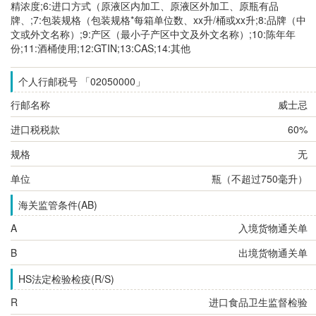
精浓度;6:进口方式（原液区内加工、原液区外加工、原瓶有品
牌、;7:包装规格（包装规格*每箱单位数、xx升/桶或xx升;8:品牌（中
文或外文名称）;9:产区（最小子产区中文及外文名称）;10:陈年年
份;11:酒桶使用;12:GTIN;13:CAS;14:其他
个人行邮税号 「02050000」
行邮名称
威士忌
进口税税款
60%
规格
无
单位
瓶（不超过750毫升）
海关监管条件(AB)
A
入境货物通关单
B
出境货物通关单
HS法定检验检疫(R/S)
R
进口食品卫生监督检验