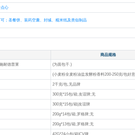
饼点心
可可；圣餐饼、装药空囊、封缄、糯米纸及类似制品
商品规格
,施耐德普莱
(为面包干.)
(小麦粉全麦粉油盐发酵粉香料200-250克/包好意
2千克/包,无品牌
300克*15包/箱;友谊牌;无
300克*15包/箱|友谊牌
200g*14包/箱;罗格牌;无
200g*13包/箱;罗格牌;无
42G*24小包/箱|CV牌