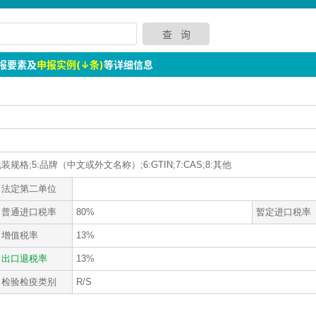
报要素及
申报实例(↓条)
等详细信息
装规格;5:品牌（中文或外文名称）;6:GTIN;7:CAS;8:其他
法定第二单位
普通进口税率
80%
暂定进口税率
增值税率
13%
出口退税率
13%
检验检疫类别
R/S