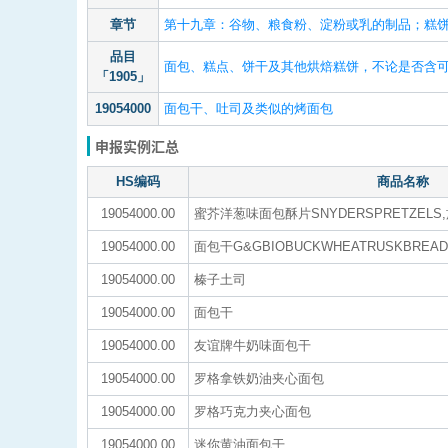
章节
第十九章：谷物、粮食粉、淀粉或乳的制品；糕
品目
面包、糕点、饼干及其他烘焙糕饼，不论是否含
「1905」
19054000
面包干、吐司及类似的烤面包
申报实例汇总
HS编码
商品名称
19054000.00
蜜芥洋葱味面包酥片SNYDERSPRETZELS
19054000.00
面包干G&GBIOBUCKWHEATRUSKBREAD
19054000.00
榛子土司
19054000.00
面包干
19054000.00
友谊牌牛奶味面包干
19054000.00
罗格拿铁奶油夹心面包
19054000.00
罗格巧克力夹心面包
19054000.00
迷你黄油面包干