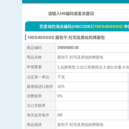
请输入HS编码或者关键词
您查询的海关编码(HSCODE)
[1905400000]
申
1905400000 面包干,吐司及类似的烤面包
商品编码
19054000.00
商品名称
面包干,吐司及类似的烤面包
申报要素
1:品牌类型;2:出口享惠情况;3:成分含量;4:包
法定第一单位
千克
最惠国进口税率
10%
消费税率
0%
出口关税率
海关监管条件
AB
商品描述
面包干,吐司及类似的烤面包