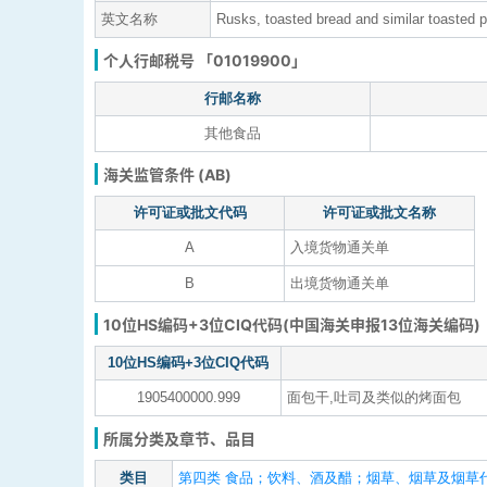
英文名称
Rusks, toasted bread and similar toasted 
个人行邮税号 「01019900」
行邮名称
其他食品
海关监管条件 (AB)
许可证或批文代码
许可证或批文名称
A
入境货物通关单
B
出境货物通关单
10位HS编码+3位CIQ代码(中国海关申报13位海关编码)
10位HS编码+3位CIQ代码
1905400000.999
面包干,吐司及类似的烤面包
所属分类及章节、品目
类目
第四类 食品；饮料、酒及醋；烟草、烟草及烟草代用