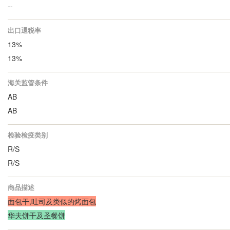
--
出口退税率
13%
13%
海关监管条件
AB
AB
检验检疫类别
R/S
R/S
商品描述
面包干,吐司及类似的烤面包
华夫饼干及圣餐饼